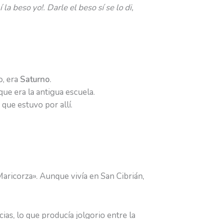
 beso yo!. Darle el beso sí se lo di,
o, era
Saturno
.
ue era la antigua escuela.
que estuvo por allí.
aricorza». Aunque vivía en San Cibrián,
as, lo que producía jolgorio entre la