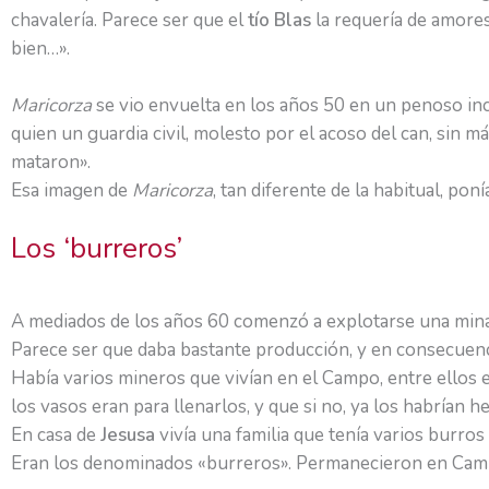
chavalería. Parece ser que el
tío Blas
la requería de amores
bien…».
Maricorza
se vio envuelta en los años 50 en un penoso inc
quien un guardia civil, molesto por el acoso del can, sin m
mataron».
Esa imagen de
Maricorza
, tan diferente de la habitual, pon
Los ‘burreros’
A mediados de los años 60 comenzó a explotarse una mina 
Parece ser que daba bastante producción, y en consecuenci
Había varios mineros que vivían en el Campo, entre ellos
los vasos eran para llenarlos, y que si no, ya los habrían
En casa de
Jesusa
vivía una familia que tenía varios burro
Eran los denominados «burreros». Permanecieron en Campo