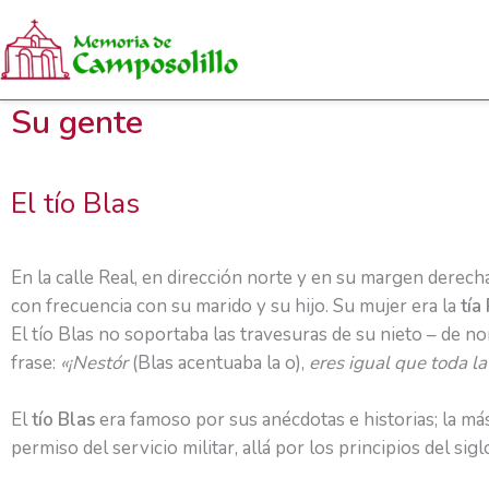
Su gente
Ir
al
contenido
El tío Blas
En la calle Real, en dirección norte y en su margen derecha
con frecuencia con su marido y su hijo. Su mujer era la
tía
El tío Blas no soportaba las travesuras de su nieto – de 
frase:
«¡Nestór
(Blas acentuaba la o),
eres igual que toda la
El
tío Blas
era famoso por sus anécdotas e historias; la má
permiso del servicio militar, allá por los principios del sig