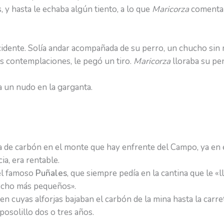
, y hasta le echaba algún tiento, a lo que
Maricorza
comentaba
idente. Solía andar acompañada de su perro, un chucho sin 
ás contemplaciones, le pegó un tiro.
Maricorza
lloraba su pe
ía un nudo en la garganta.
de carbón en el monte que hay enfrente del Campo, ya en e
a, era rentable.
 el famoso
Puñales
, que siempre pedía en la cantina que le «l
 hecho más pequeños».
s en cuyas alforjas bajaban el carbón de la mina hasta la car
solillo dos o tres años.