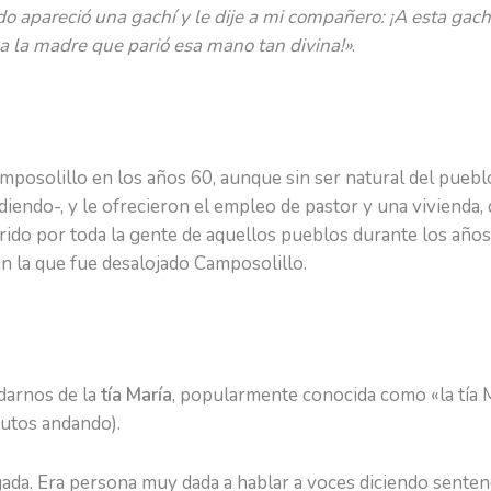
apareció una gachí y le dije a mi compañero: ¡A esta gachí la
a la madre que parió esa mano tan divina!»
.
posolillo en los años 60, aunque sin ser natural del puebl
iendo-, y le ofrecieron el empleo de pastor y una vivienda, q
ido por toda la gente de aquellos pueblos durante los años 
en la que fue desalojado Camposolillo.
darnos de la
tía María
, popularmente conocida como «la tía M
utos andando).
ada. Era persona muy dada a hablar a voces diciendo sentenci