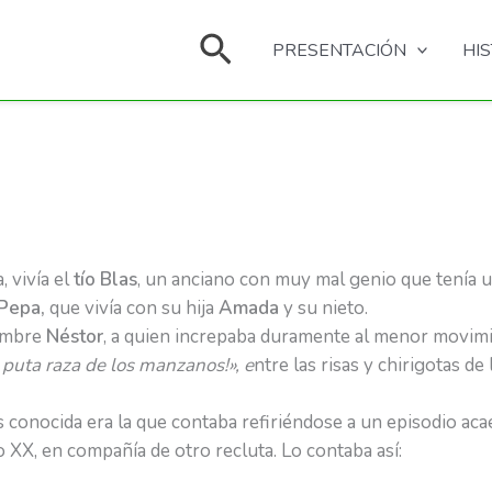
Buscar
PRESENTACIÓN
HI
, vivía el
tío Blas
, un anciano con muy mal genio que tenía un
 Pepa,
que vivía con su hija
Amada
y su nieto.
nombre
Néstor
, a quien increpaba duramente al menor movimie
 puta raza de los manzanos!», e
ntre las risas y chirigotas d
s conocida era la que contaba refiriéndose a un episodio ac
lo XX, en compañía de otro recluta. Lo contaba así: