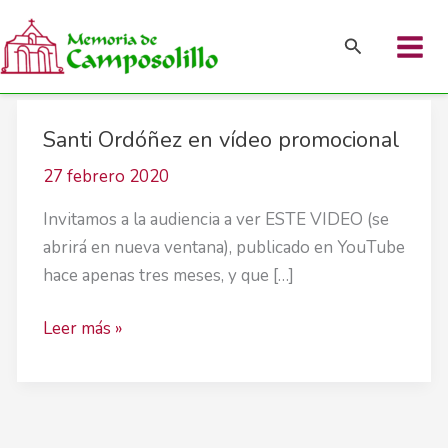
Buscar
Ir
Santi Ordóñez en vídeo promocional
al
contenido
27 febrero 2020
Invitamos a la audiencia a ver ESTE VIDEO (se
abrirá en nueva ventana), publicado en YouTube
hace apenas tres meses, y que […]
Santi
Leer más »
Ordóñez
en
vídeo
promocional